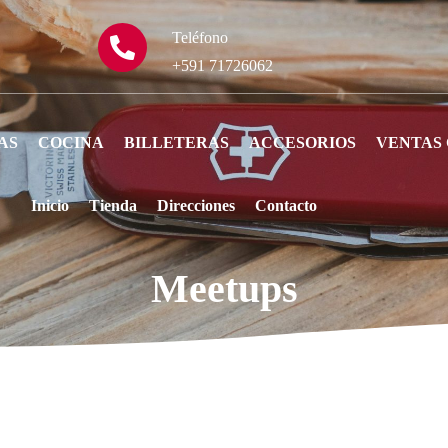
Teléfono
+591 71726062
AS
COCINA
BILLETERAS
ACCESORIOS
VENTAS
Inicio
Tienda
Direcciones
Contacto
Meetups