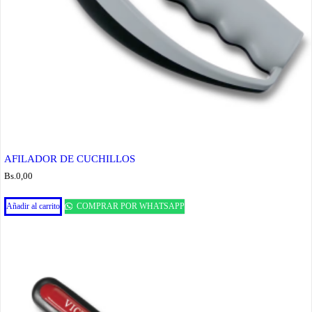
la
página
de
producto
AFILADOR DE CUCHILLOS
Bs.
0,00
Añadir al carrito
COMPRAR POR WHATSAPP