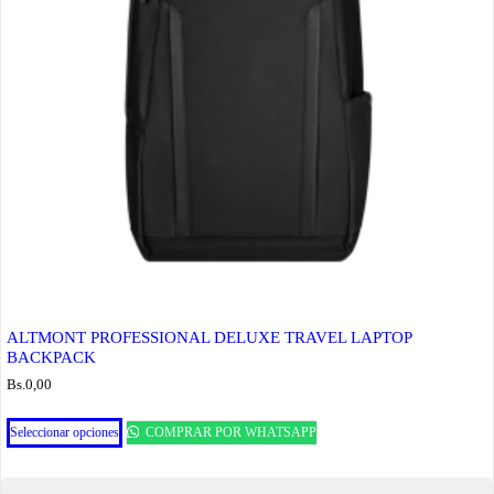
ALTMONT PROFESSIONAL DELUXE TRAVEL LAPTOP
BACKPACK
Bs.
0,00
Este
Seleccionar opciones
COMPRAR POR WHATSAPP
producto
tiene